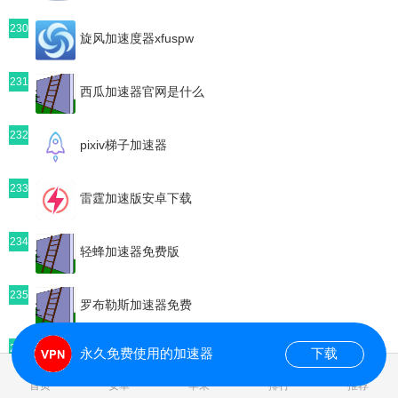
230
旋风加速度器xfuspw
231
西瓜加速器官网是什么
232
pixiv梯子加速器
233
雷霆加速版安卓下载
234
轻蜂加速器免费版
235
罗布勒斯加速器免费
236
永久免费使用的加速器
下载
推特下载官网入口2024最新版本
0.086595s
首页
安卓
苹果
排行
推荐