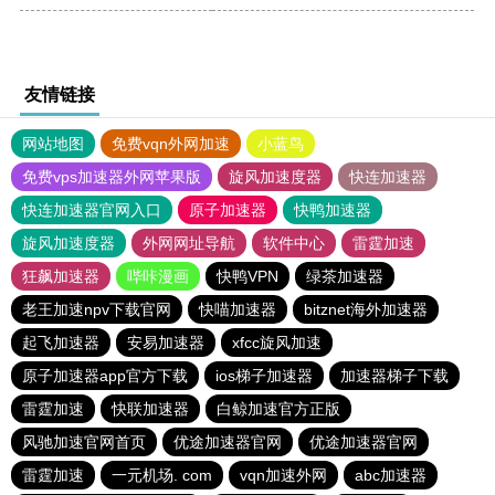
友情链接
网站地图
免费vqn外网加速
小蓝鸟
免费vps加速器外网苹果版
旋风加速度器
快连加速器
快连加速器官网入口
原子加速器
快鸭加速器
旋风加速度器
外网网址导航
软件中心
雷霆加速
狂飙加速器
哔咔漫画
快鸭VPN
绿茶加速器
老王加速npv下载官网
快喵加速器
bitznet海外加速器
起飞加速器
安易加速器
xfcc旋风加速
原子加速器app官方下载
ios梯子加速器
加速器梯子下载
雷霆加速
快联加速器
白鲸加速官方正版
风驰加速官网首页
优途加速器官网
优途加速器官网
雷霆加速
一元机场. com
vqn加速外网
abc加速器