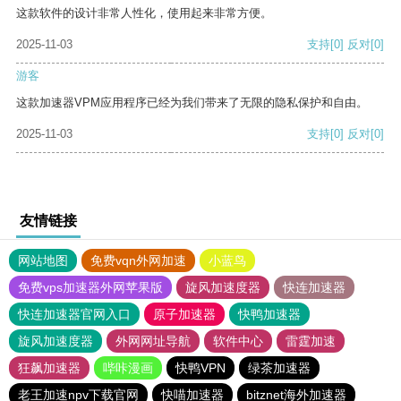
这款软件的设计非常人性化，使用起来非常方便。
2025-11-03
支持
[0]
反对
[0]
游客
这款加速器VPM应用程序已经为我们带来了无限的隐私保护和自由。
2025-11-03
支持
[0]
反对
[0]
友情链接
网站地图
免费vqn外网加速
小蓝鸟
免费vps加速器外网苹果版
旋风加速度器
快连加速器
快连加速器官网入口
原子加速器
快鸭加速器
旋风加速度器
外网网址导航
软件中心
雷霆加速
狂飙加速器
哔咔漫画
快鸭VPN
绿茶加速器
老王加速npv下载官网
快喵加速器
bitznet海外加速器