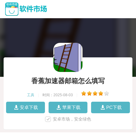
香蕉加速器邮箱怎么填写
工具
|
时间：2025-08-03
|
安卓下载
苹果下载
PC下载
安卓市场，安全绿色