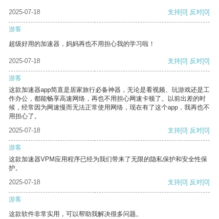
2025-07-18
支持
[0]
反对
[0]
游客
超级好用的加速器，妈妈再也不用担心我的学习啦！
2025-07-18
支持
[0]
反对
[0]
游客
这款加速器app简直是居家旅行必备神器，无论是看视频、玩游戏还是工
作办公，都能畅享高速网络，再也不用担心网速卡顿了。以前出差的时
候，经常因为网速慢而无法正常使用网络，现在有了这个app，我再也不
用担心了。
2025-07-18
支持
[0]
反对
[0]
游客
这款加速器VPM应用程序已经为我们带来了无限的隐私保护和安全性保
护。
2025-07-18
支持
[0]
反对
[0]
游客
这款软件非常实用，可以帮助我解决很多问题。