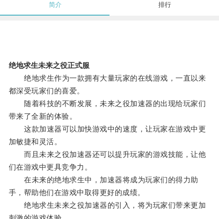
简介
排行
绝地求生未来之役正式服
绝地求生作为一款拥有大量玩家的在线游戏，一直以来
都深受玩家们的喜爱。
随着科技的不断发展，未来之役加速器的出现给玩家们
带来了全新的体验。
这款加速器可以加快游戏中的速度，让玩家在游戏中更
加敏捷和灵活。
而且未来之役加速器还可以提升玩家的游戏技能，让他
们在游戏中更具竞争力。
在未来的绝地求生中，加速器将成为玩家们的得力助
手，帮助他们在游戏中取得更好的成绩。
绝地求生未来之役加速器的引入，将为玩家们带来更加
刺激的游戏体验。