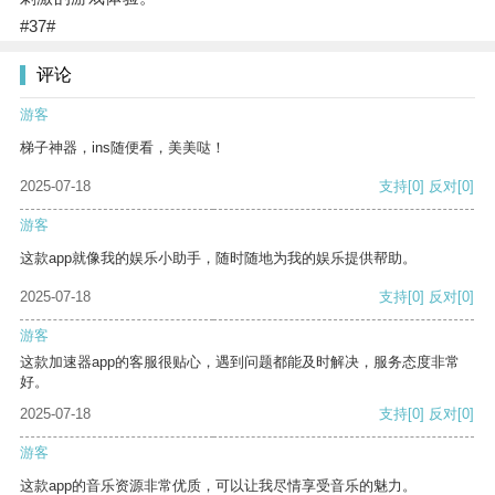
#37#
评论
游客
梯子神器，ins随便看，美美哒！
2025-07-18
支持
[0]
反对
[0]
游客
这款app就像我的娱乐小助手，随时随地为我的娱乐提供帮助。
2025-07-18
支持
[0]
反对
[0]
游客
这款加速器app的客服很贴心，遇到问题都能及时解决，服务态度非常
好。
2025-07-18
支持
[0]
反对
[0]
游客
这款app的音乐资源非常优质，可以让我尽情享受音乐的魅力。