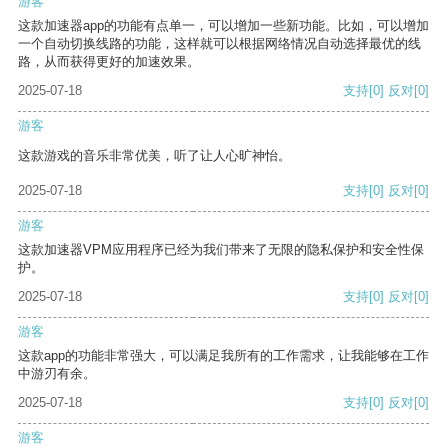
游客
这款加速器app的功能有点单一，可以增加一些新功能。比如，可以增加
一个自动切换线路的功能，这样就可以根据网络情况自动选择最优的线
路，从而获得更好的加速效果。
2025-07-18
支持
[0]
反对
[0]
游客
这款游戏的音乐非常优美，听了让人心旷神怡。
2025-07-18
支持
[0]
反对
[0]
游客
这款加速器VPM应用程序已经为我们带来了无限的隐私保护和安全性保
护。
2025-07-18
支持
[0]
反对
[0]
游客
这款app的功能非常强大，可以满足我所有的工作需求，让我能够在工作
中游刃有余。
2025-07-18
支持
[0]
反对
[0]
游客